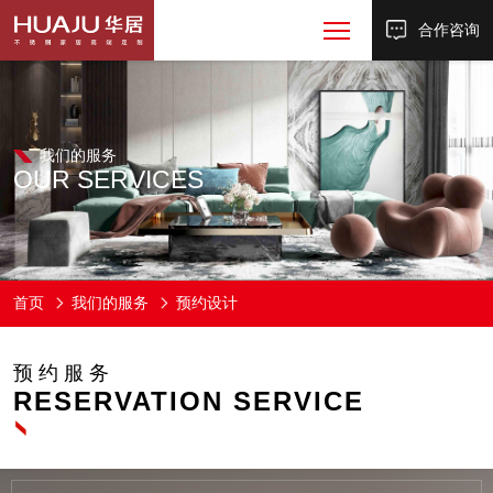
合作咨询
我们的服务
OUR SERVICES
首页
我们的服务
预约设计
预约服务
RESERVATION SERVICE