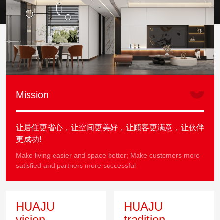
Mission
让居住更省心，让空间更美好，让顾客更满意，让伙伴
更成功!
Make living easier and space better; Make customers more
satisfied and partners more successful
HUAJU
HUAJU
vision
tradition